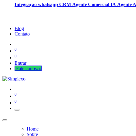
Integração whatsapp CRM
Agente Comercial IA
Agente 
Blog
Contato
0
0
Entrar
Fale cono​​​​​​​​sco
0
0
Home
Sobre