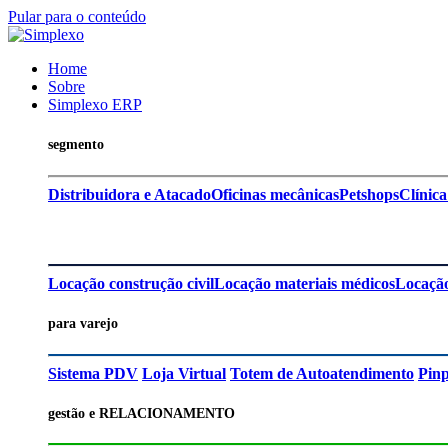
Pular para o conteúdo
Home
Sobre
Simplexo ERP
segmento
Distribuidora e Atacado
Oficinas mecânicas
Petshops
Clínica
Locação construção civil
Locação materiais médicos
Locação
para varejo
Sistema PDV
Loja Virtual
Totem de Autoatendimento
Pin
gestão e RELACIONAMENTO