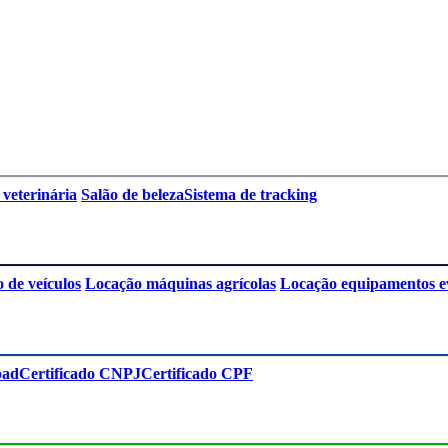
 veterinária
Salão de beleza
Sistema de tracking
 de veículos
Locação máquinas agrícolas
Locação equipamentos e
pad
Certificado CNPJ
Certificado CPF