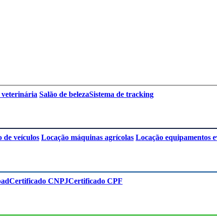
 veterinária
Salão de beleza
Sistema de tracking
 de veículos
Locação máquinas agrícolas
Locação equipamentos e
pad
Certificado CNPJ
Certificado CPF