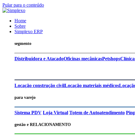
Pular para o conteúdo
Home
Sobre
Simplexo ERP
segmento
Distribuidora e Atacado
Oficinas mecânicas
Petshops
Clínica
Locação construção civil
Locação materiais médicos
Locação
para varejo
Sistema PDV
Loja Virtual
Totem de Autoatendimento
Pin
gestão e RELACIONAMENTO