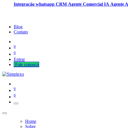
Integração whatsapp CRM
Agente Comercial IA
Agente 
Blog
Contato
0
0
Entrar
Fale cono​​​​​​​​sco
0
0
Home
Sobre