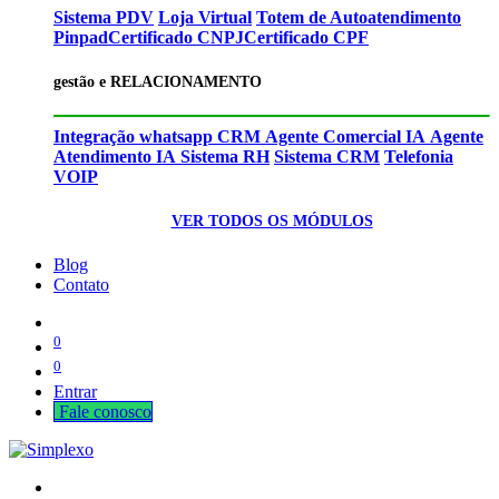
Sistema PDV
Loja Virtual
Totem de Autoatendimento
Pinpad
Certificado CNPJ
Certificado CPF
gestão e RELACIONAMENTO
Integração whatsapp CRM
Agente Comercial IA
Agente
Atendimento IA
Sistema RH
Sistema CRM
Telefonia
VOIP
VER TODOS OS MÓDULOS
Blog
Contato
0
0
Entrar
Fale cono​​​​​​​​sco