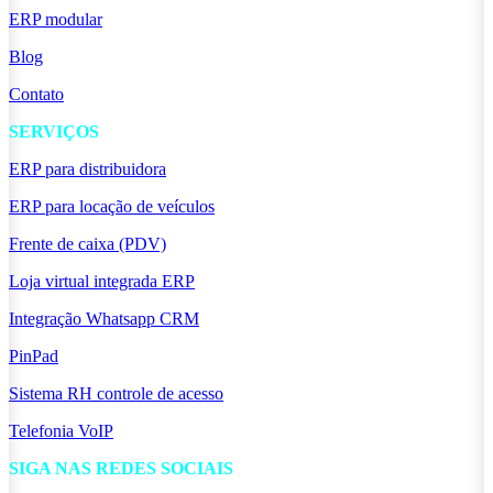
ERP modular
Blog
Contato
SERVIÇOS
ERP para distribuidora
ERP para locação de veículos
Frente de caixa (PDV)
Loja virtual integrada ERP
Integração Whatsapp CRM
PinPad
Sistema RH controle de acesso
Telefonia VoIP
SIGA NAS REDES SOCIAIS