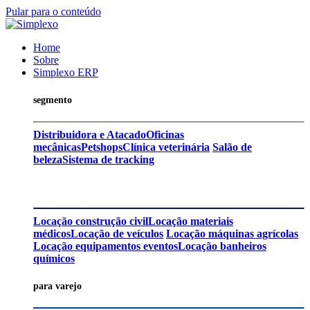
Pular para o conteúdo
Home
Sobre
Simplexo ERP
segmento
Distribuidora e Atacado
Oficinas
mecânicas
Petshops
Clínica veterinária
Salão de
beleza
Sistema de tracking
Locação construção civil
Locação materiais
médicos
Locação de veículos
Locação máquinas agrícolas
Locação equipamentos eventos
Locação banheiros
químicos
para varejo