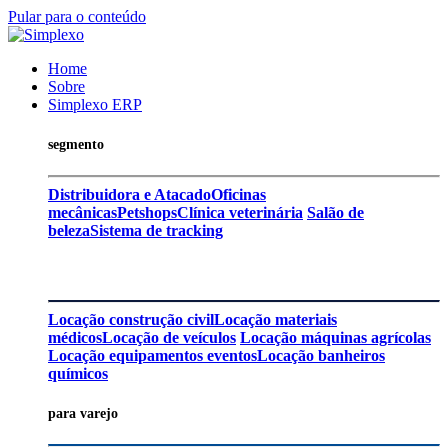
Pular para o conteúdo
Home
Sobre
Simplexo ERP
segmento
Distribuidora e Atacado
Oficinas
mecânicas
Petshops
Clínica veterinária
Salão de
beleza
Sistema de tracking
Locação construção civil
Locação materiais
médicos
Locação de veículos
Locação máquinas agrícolas
Locação equipamentos eventos
Locação banheiros
químicos
para varejo