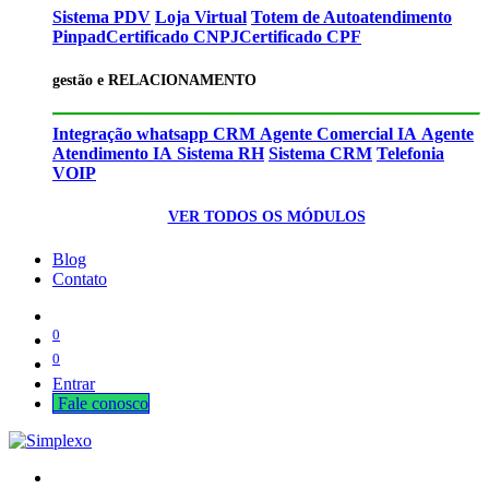
Sistema PDV
Loja Virtual
Totem de Autoatendimento
Pinpad
Certificado CNPJ
Certificado CPF
gestão e RELACIONAMENTO
Integração whatsapp CRM
Agente Comercial IA
Agente
Atendimento IA
Sistema RH
Sistema CRM
Telefonia
VOIP
VER TODOS OS MÓDULOS
Blog
Contato
0
0
Entrar
Fale cono​​​​​​​​sco