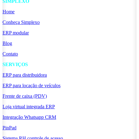
SIMPLEXO
Home
Conheça Simplexo
ERP modular
Blog
Contato
SERVIÇOS
ERP para distribuidora
ERP para locação de veículos
Frente de caixa (PDV)
Loja virtual integrada ERP
Integração Whatsapp CRM
PinPad
Sistema RH controle de acesso