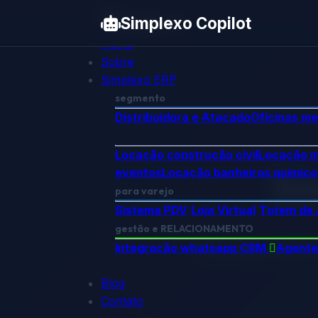
Pular para o conteúdo
Simplexo Copilot
Home
Sobre
Simplexo ERP
segmento
Distribuidora e Atacado
Oficinas m
Locação construção civil
Locação m
eventos
Locação banheiros químico
Si
para varejo
Sistema PDV
Loja Virtual
Totem de 
gestão e RELACIONAMENTO
Integração whatsapp CRM
Agente
Transforme cada ve
Blog
Contato