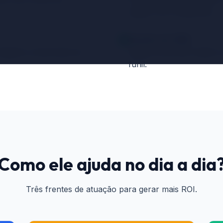
pages com frequência.
Gestão de CRM
dagens comerciais em
Ajuda a priorizar leads 
funil.
Como ele ajuda no dia a dia
Três frentes de atuação para gerar mais ROI.