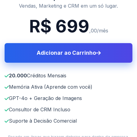
Vendas, Marketing e CRM em um só lugar.
R$ 699
,00/mês
Adicionar ao Carrinho
20.000
Créditos Mensais
Memória Ativa (Aprende com você)
GPT-4o + Geração de Imagens
Consultor de CRM Incluso
Suporte à Decisão Comercial
Focado em áreas que trazem dinheiro para dentro da empresa.