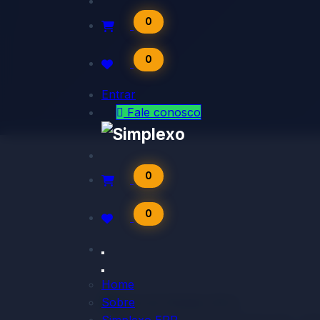
0
0
Entrar
Fale cono​​​​​​​​sco
0
0
Home
Time de Vendas Ativo
Sobre
Ideal para quem faz prospecção, fol