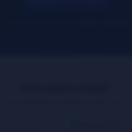
Memória que Aprende
GPT-4o + Imagens
Consultor CRM
Para quem é ideal?
Foco total em times que precisam de receita e volume.
Marketing Interno
low-up e envio de
Para quem precisa criar