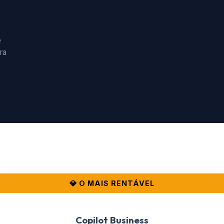
e
ra
💎 O MAIS RENTÁVEL
Copilot Business