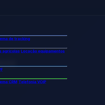
tema de tracking
 agrícolas
Locação equipamentos
ess
PF
tema CRM
Telefonia VOIP
ina de performance.