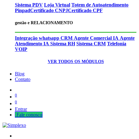
Sistema PDV
Loja Virtual
Totem de Autoatendimento
Pinpad
Certificado CNPJ
Certificado CPF
gestão e RELACIONAMENTO
Integração whatsapp CRM
Agente Comercial IA
Agente
Atendimento IA
Sistema RH
Sistema CRM
Telefonia
VOIP
VER TODOS OS MÓDULOS
Blog
Contato
0
0
Entrar
Fale cono​​​​​​​​sco