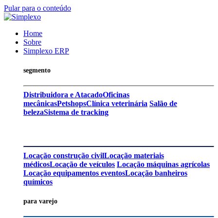
Pular para o conteúdo
Home
Sobre
Simplexo ERP
segmento
Distribuidora e Atacado
Oficinas
mecânicas
Petshops
Clínica veterinária
Salão de
beleza
Sistema de tracking
Locação construção civil
Locação materiais
médicos
Locação de veículos
Locação máquinas agrícolas
Locação equipamentos eventos
Locação banheiros
químicos
para varejo