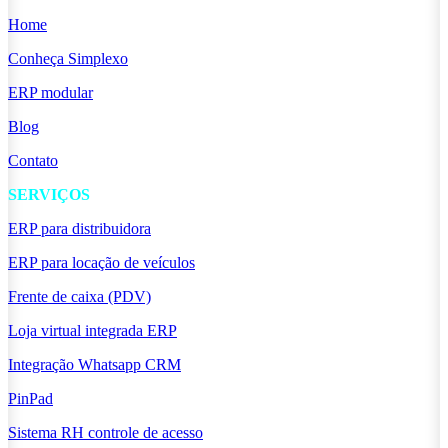
Home
Conheça Simplexo
ERP modular
Blog
Contato
SERVIÇOS
ERP para distribuidora
ERP para locação de veículos
Frente de caixa (PDV)
Loja virtual integrada ERP
Integração Whatsapp CRM
PinPad
Sistema RH controle de acesso