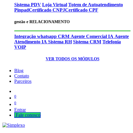
Sistema PDV
Loja Virtual
Totem de Autoatendimento
Pinpad
Certificado CNPJ
Certificado CPF
gestão e RELACIONAMENTO
Integração whatsapp CRM
Agente Comercial IA
Agente
Atendimento IA
Sistema RH
Sistema CRM
Telefonia
VOIP
VER TODOS OS MÓDULOS
Blog
Contato
Parceiros
0
0
Entrar
Fale cono​​​​​​​​sco