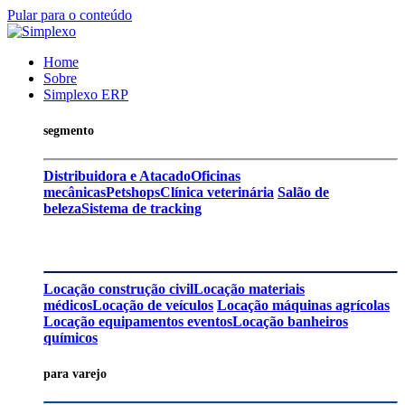
Pular para o conteúdo
Home
Sobre
Simplexo ERP
segmento
Distribuidora e Atacado
Oficinas
mecânicas
Petshops
Clínica veterinária
Salão de
beleza
Sistema de tracking
Locação construção civil
Locação materiais
médicos
Locação de veículos
Locação máquinas agrícolas
Locação equipamentos eventos
Locação banheiros
químicos
para varejo