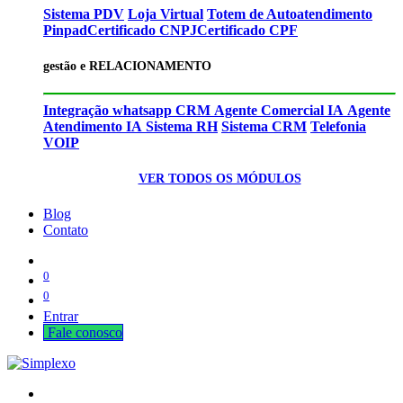
Sistema PDV
Loja Virtual
Totem de Autoatendimento
Pinpad
Certificado CNPJ
Certificado CPF
gestão e RELACIONAMENTO
Integração whatsapp CRM
Agente Comercial IA
Agente
Atendimento IA
Sistema RH
Sistema CRM
Telefonia
VOIP
VER TODOS OS MÓDULOS
Blog
Contato
0
0
Entrar
Fale cono​​​​​​​​sco