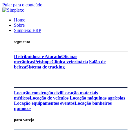
Pular para o conteúdo
Home
Sobre
Simplexo ERP
segmento
Distribuidora e Atacado
Oficinas
mecânicas
Petshops
Clínica veterinária
Salão de
beleza
Sistema de tracking
Locação construção civil
Locação materiais
médicos
Locação de veículos
Locação máquinas agrícolas
Locação equipamentos eventos
Locação banheiros
químicos
para varejo