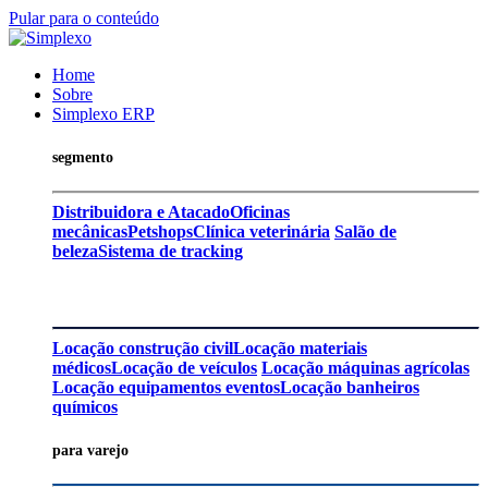
Pular para o conteúdo
Home
Sobre
Simplexo ERP
segmento
Distribuidora e Atacado
Oficinas
mecânicas
Petshops
Clínica veterinária
Salão de
beleza
Sistema de tracking
Locação construção civil
Locação materiais
médicos
Locação de veículos
Locação máquinas agrícolas
Locação equipamentos eventos
Locação banheiros
químicos
para varejo