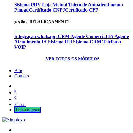
Sistema PDV
Loja Virtual
Totem de Autoatendimento
Pinpad
Certificado CNPJ
Certificado CPF
gestão e RELACIONAMENTO
Integração whatsapp CRM
Agente Comercial IA
Agente
Atendimento IA
Sistema RH
Sistema CRM
Telefonia
VOIP
VER TODOS OS MÓDULOS
Blog
Contato
0
0
Entrar
Fale cono​​​​​​​​sco