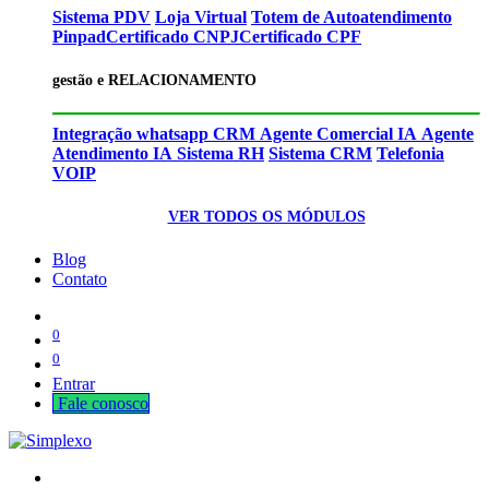
Sistema PDV
Loja Virtual
Totem de Autoatendimento
Pinpad
Certificado CNPJ
Certificado CPF
gestão e RELACIONAMENTO
Integração whatsapp CRM
Agente Comercial IA
Agente
Atendimento IA
Sistema RH
Sistema CRM
Telefonia
VOIP
VER TODOS OS MÓDULOS
Blog
Contato
0
0
Entrar
Fale cono​​​​​​​​sco