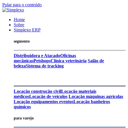
Pular para o conteúdo
Home
Sobre
Simplexo ERP
segmento
Distribuidora e Atacado
Oficinas
mecânicas
Petshops
Clínica veterinária
Salão de
beleza
Sistema de tracking
Locação construção civil
Locação materiais
médicos
Locação de veículos
Locação máquinas agrícolas
Locação equipamentos eventos
Locação banheiros
químicos
para varejo