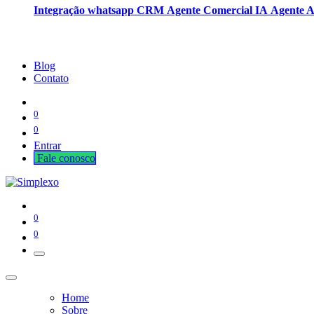
Integração whatsapp CRM
Agente Comercial IA
Agente 
Blog
Contato
0
0
Entrar
Fale cono​​​​​​​​sco
0
0
Home
Sobre