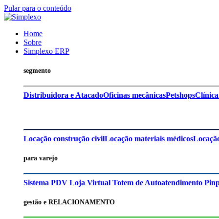
Pular para o conteúdo
Home
Sobre
Simplexo ERP
segmento
Distribuidora e Atacado
Oficinas mecânicas
Petshops
Clínica
Locação construção civil
Locação materiais médicos
Locação
para varejo
Sistema PDV
Loja Virtual
Totem de Autoatendimento
Pin
gestão e RELACIONAMENTO