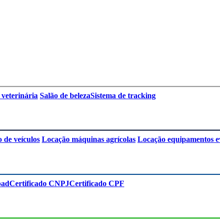
 veterinária
Salão de beleza
Sistema de tracking
 de veículos
Locação máquinas agrícolas
Locação equipamentos e
pad
Certificado CNPJ
Certificado CPF