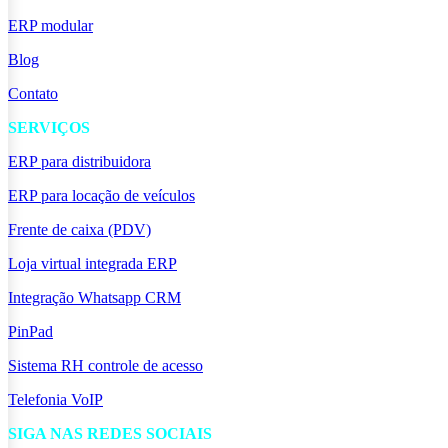
ERP modular
Blog
Contato
SERVIÇOS
ERP para distribuidora
ERP para locação de veículos
Frente de caixa (PDV)
Loja virtual integrada ERP
Integração Whatsapp CRM
PinPad
Sistema RH controle de acesso
Telefonia VoIP
SIGA NAS REDES SOCIAIS