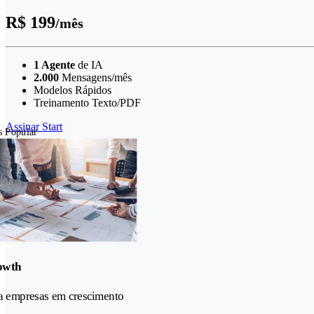
R$ 199
/mês
1 Agente
de IA
2.000
Mensagens/mês
Modelos Rápidos
Treinamento Texto/PDF
Assinar Start
s Popular
owth
a empresas em crescimento