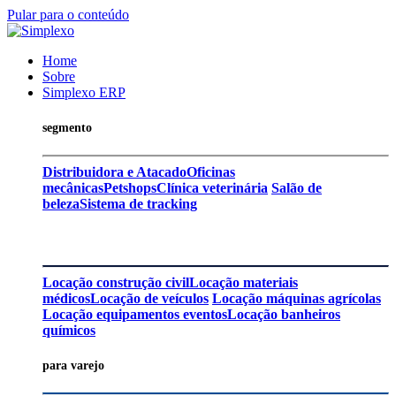
Pular para o conteúdo
Home
Sobre
Simplexo ERP
segmento
Distribuidora e Atacado
Oficinas
mecânicas
Petshops
Clínica veterinária
Salão de
beleza
Sistema de tracking
Locação construção civil
Locação materiais
médicos
Locação de veículos
Locação máquinas agrícolas
Locação equipamentos eventos
Locação banheiros
químicos
para varejo