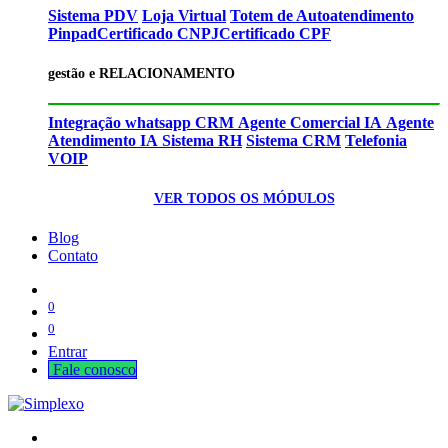
Sistema PDV
Loja Virtual
Totem de Autoatendimento
Pinpad
Certificado CNPJ
Certificado CPF
gestão e RELACIONAMENTO
Integração whatsapp CRM
Agente Comercial IA
Agente
Atendimento IA
Sistema RH
Sistema CRM
Telefonia
VOIP
VER TODOS OS MÓDULOS
Blog
Contato
0
0
Entrar
Fale cono​​​​​​​​sco