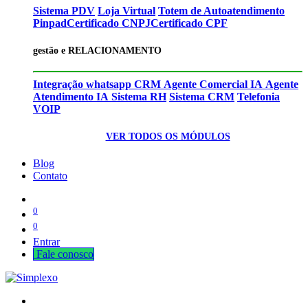
Sistema PDV
Loja Virtual
Totem de Autoatendimento
Pinpad
Certificado CNPJ
Certificado CPF
gestão e RELACIONAMENTO
Integração whatsapp CRM
Agente Comercial IA
Agente
Atendimento IA
Sistema RH
Sistema CRM
Telefonia
VOIP
VER TODOS OS MÓDULOS
Blog
Contato
0
0
Entrar
Fale cono​​​​​​​​sco