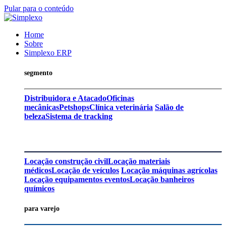
Pular para o conteúdo
Home
Sobre
Simplexo ERP
segmento
Distribuidora e Atacado
Oficinas
mecânicas
Petshops
Clínica veterinária
Salão de
beleza
Sistema de tracking
Locação construção civil
Locação materiais
médicos
Locação de veículos
Locação máquinas agrícolas
Locação equipamentos eventos
Locação banheiros
químicos
para varejo