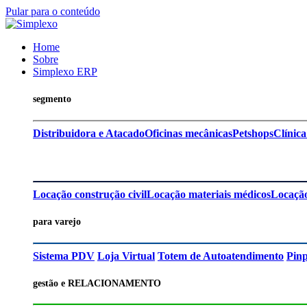
Pular para o conteúdo
Home
Sobre
Simplexo ERP
segmento
Distribuidora e Atacado
Oficinas mecânicas
Petshops
Clínica
Locação construção civil
Locação materiais médicos
Locação
para varejo
Sistema PDV
Loja Virtual
Totem de Autoatendimento
Pin
gestão e RELACIONAMENTO