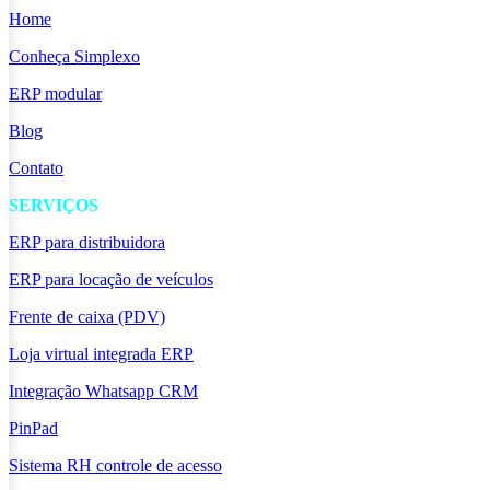
Home
Conheça Simplexo
ERP modular
Blog
Contato
SERVIÇOS
ERP para distribuidora
ERP para locação de veículos
Frente de caixa (PDV)
Loja virtual integrada ERP
Integração Whatsapp CRM
PinPad
Sistema RH controle de acesso