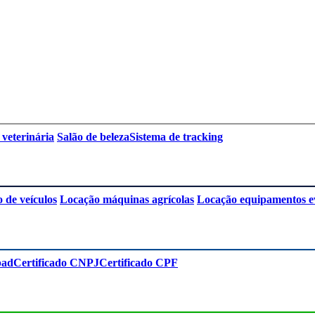
 veterinária
Salão de beleza
Sistema de tracking
 de veículos
Locação máquinas agrícolas
Locação equipamentos e
pad
Certificado CNPJ
Certificado CPF