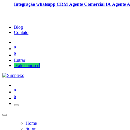
Integração whatsapp CRM
Agente Comercial IA
Agente 
Blog
Contato
0
0
Entrar
Fale cono​​​​​​​​sco
0
0
Home
Sobre